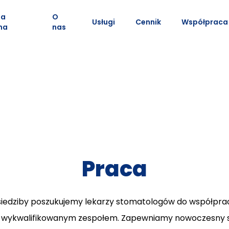
na
O
Usługi
Cennik
Współpraca
na
nas
Praca
siedziby poszukujemy lekarzy stomatologów do współpra
wykwalifikowanym zespołem. Zapewniamy nowoczesny sprz