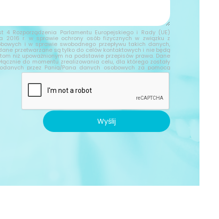
t 4 Rozporządzenia Parlamentu Europejskiego i Rady (UE)
ia 2016 r. w sprawie ochrony osób fizycznych w związku z
bowych i w sprawie swobodnego przepływu takich danych,
ane przetwarzane są tylko do celów kontaktowych i nie będą
tom niż upoważnionym na podstawie przepisów prawa. Dane
yłącznie do momentu zrealizowania celu, dla którego zostały
 podanych przez Panią/Pana danych osobowych za pomocą
st Firma "TWOJA FIRMA " z siedzibą w ADRES TWOJEJ FIRMY.
 z nami za pomocą formularza kontaktowego, jednocześnie
przetwarzanie swoich danych osobowych takich jak: imię,
es mailowy i telefon. Ma Pan/Pani prawo dostępu do swoich
towania, usunięcia lub ograniczenia przetwarzania, a także
przetwarzania. Jeśli ktoś naruszy bezpieczeństwo Pana/Pani
guje Panu/Pani prawo złożenia skargi do Prezesa Urzędu
Wyślij