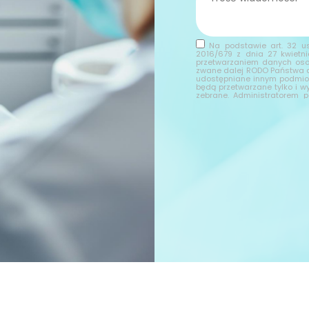
Na podstawie art. 32 us
2016/679 z dnia 27 kwietn
przetwarzaniem danych oso
zwane dalej RODO Państwa d
udostępniane innym podmio
będą przetwarzane tylko i w
zebrane. Administratorem
formularza kontaktowego je
Wybierając drogę kontaktu
wyraża Pani/Pan zgodę na 
nazwisko, nazwa firmy, adr
danych osobowych, ich spros
wniesienia sprzeciwu wobec 
danych osobowych, przysłu
Ochrony Danych Osobowych.