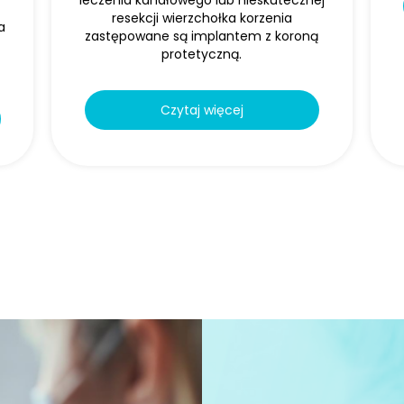
leczenia kanałowego lub nieskutecznej
resekcji wierzchołka korzenia
a
zastępowane są implantem z koroną
protetyczną.
Czytaj więcej