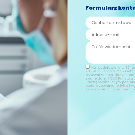
Formularz kont
Na podstawie art. 32 us
2016/679 z dnia 27 kwietn
przetwarzaniem danych oso
zwane dalej RODO Państwa d
udostępniane innym podmio
będą przetwarzane tylko i w
zebrane. Administratorem
formularza kontaktowego je
Wybierając drogę kontaktu
wyraża Pani/Pan zgodę na 
nazwisko, nazwa firmy, adr
danych osobowych, ich spros
wniesienia sprzeciwu wobec 
danych osobowych, przysłu
Ochrony Danych Osobowych.