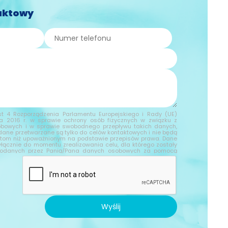
aktowy
t 4 Rozporządzenia Parlamentu Europejskiego i Rady (UE)
ia 2016 r. w sprawie ochrony osób fizycznych w związku z
bowych i w sprawie swobodnego przepływu takich danych,
ane przetwarzane są tylko do celów kontaktowych i nie będą
tom niż upoważnionym na podstawie przepisów prawa. Dane
yłącznie do momentu zrealizowania celu, dla którego zostały
 podanych przez Panią/Pana danych osobowych za pomocą
st Firma "TWOJA FIRMA " z siedzibą w ADRES TWOJEJ FIRMY.
 z nami za pomocą formularza kontaktowego, jednocześnie
przetwarzanie swoich danych osobowych takich jak: imię,
es mailowy i telefon. Ma Pan/Pani prawo dostępu do swoich
towania, usunięcia lub ograniczenia przetwarzania, a także
przetwarzania. Jeśli ktoś naruszy bezpieczeństwo Pana/Pani
guje Panu/Pani prawo złożenia skargi do Prezesa Urzędu
Wyślij