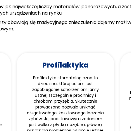
jak największej liczby materiałów jednorazowych, a zes
zych urządzeniach na rynku.
zy obawiają się tradycyjnego znieczulenia dajemy możliw
rowym.
Profilaktyka
Profilaktyka stomatologiczna to
dziedzina, której celem jest
zapobieganie schorzeniom jamy
ustnej szczególnie próchnicy i
chrobom przyzębia. Skutecznie
prowadzona pozwala uniknąć
długotrwałego, kosztownego leczenia
zębów. Jej podstawowym zadaniem
e
jest walka z płytką nazębną, główną
przyczyną problemów w jamie ustnej.