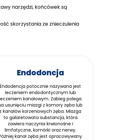
tawy narzędzi, końcówek są
ość skorzystania ze znieczulenia
Endodoncja
Endodencja potocznie nazywana jest
leczeniem endodontycznym lub
leczeniem kanałowym. Zabieg polega
na usunięciu miazgi z komory zęba lub
z kanałów korzeniowych zęba. Miazga
to galaretowata substancja, która
zawiera naczynia krwionośne i
limfatyczne, komórki oraz nerwy.
Później kanał zęba jest opracowywany