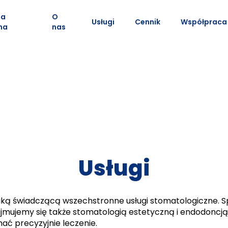
na
O
Usługi
Cennik
Współpraca
na
nas
Usługi
niką świadczącą wszechstronne usługi stomatologiczne. Spe
jmujemy się także stomatologią estetyczną i endodoncją
ć precyzyjnie leczenie.