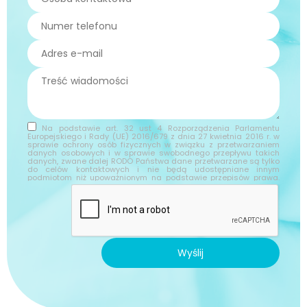
Na podstawie art. 32 ust 4 Rozporządzenia Parlamentu
Europejskiego i Rady (UE) 2016/679 z dnia 27 kwietnia 2016 r. w
sprawie ochrony osób fizycznych w związku z przetwarzaniem
danych osobowych i w sprawie swobodnego przepływu takich
danych, zwane dalej RODO Państwa dane przetwarzane są tylko
do celów kontaktowych i nie będą udostępniane innym
podmiotom niż upoważnionym na podstawie przepisów prawa.
Dane będą przetwarzane tylko i wyłącznie do momentu
zrealizowania celu, dla którego zostały zebrane.
Administratorem podanych przez Panią/Pana danych
osobowych za pomocą formularza kontaktowego jest Firma
"TWOJA FIRMA " z siedzibą w ADRES TWOJEJ FIRMY. Wybierając
drogę kontaktu z nami za pomocą formularza kontaktowego,
jednocześnie wyraża Pani/Pan zgodę na przetwarzanie swoich
danych osobowych takich jak: imię, nazwisko, nazwa firmy, adres
mailowy i telefon. Ma Pan/Pani prawo dostępu do swoich danych
Wyślij
osobowych, ich sprostowania, usunięcia lub ograniczenia
przetwarzania, a także wniesienia sprzeciwu wobec
przetwarzania. Jeśli ktoś naruszy bezpieczeństwo Pana/Pani
danych osobowych, przysługuje Panu/Pani prawo złożenia skargi
do Prezesa Urzędu Ochrony Danych Osobowych.