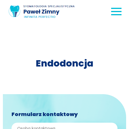
Strona główna
O nas
Endodoncja
Usługi
Cennik
Współpraca
Kontakt
Formularz kontaktowy