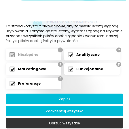
Ta strona korzysta z plików cookie, aby zapewnić lepszą wygodę
użytkowania. Korzystając z tej strony, wyrażasz zgodę na używanie
przez nas wszystkich plików cookie zgodnie z warunkami naszej
Polityki plików cookie
,
Polityka prywatności
.
?
?
Niezbędne
Analityczne
Stomatologia Specjalistyczna
Paweł Zimny
?
?
ul. Olszówka 36
Marketingowe
Funkcjonalne
43-300 Bielsko-Biała
?
Napisz do nas
Preferencje
klinika@implanty-bielsko.pl
Kontakt telefoniczny
Zapisz
+48 731 789 667
Zaakceptuj wszystko
Odrzuć wszystkie